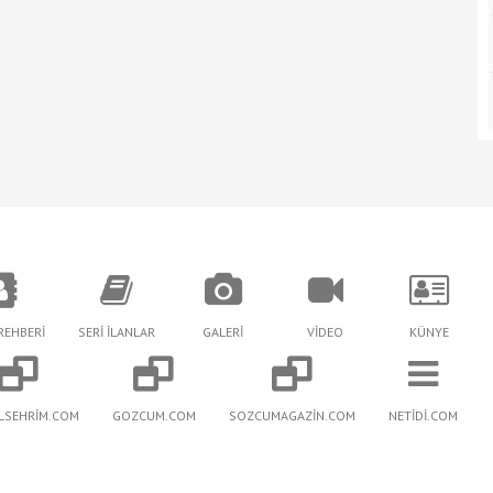
REHBERİ
SERİ İLANLAR
GALERİ
VİDEO
KÜNYE
LSEHRİM.COM
GOZCUM.COM
SOZCUMAGAZİN.COM
NETİDİ.COM