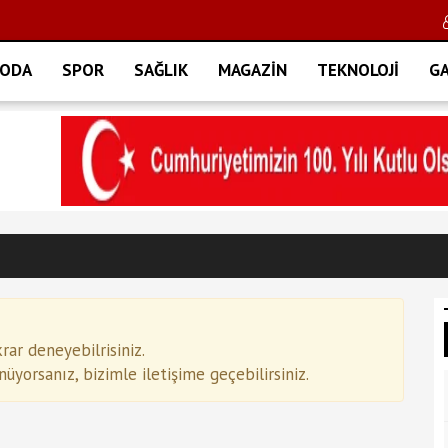
ODA
SPOR
SAĞLIK
MAGAZİN
TEKNOLOJİ
GA
ar deneyebilrisiniz.
yorsanız, bizimle iletişime geçebilirsiniz.