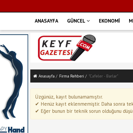
ANASAYFA
GÜNCEL
EKONOMİ
M
Anasayfa
Firma Rehberi
"Cafeler - Barlar"
Üzgünüz, kayıt bulunamamıştır.
✔ Henüz kayıt eklenmemiştir. Daha sonra tekr
✔ Eğer bunun bir teknik sorun olduğunu düşünü