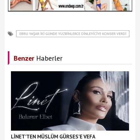
EBRU YAŞAR İKİ GÜNDE YÜZBİNLERCE DİNLEYİCİYE KONSER VERDİ
Benzer
Haberler
LİNET’TEN MÜSLÜM GÜRSES’E VEFA