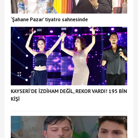
‘Şahane Pazar’ tiyatro sahnesinde
KAYSERİ’DE İZDİHAM DEĞİL, REKOR VARDI! 195 BİN
KİŞİ