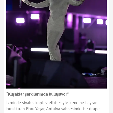
“Kuşaklar şarkılarımda buluşuyor”
İzmir’de siyah straplez elbisesiyle kendine hayran
bıraktıran Ebru Yaşar, Antalya sahnesinde ise drape