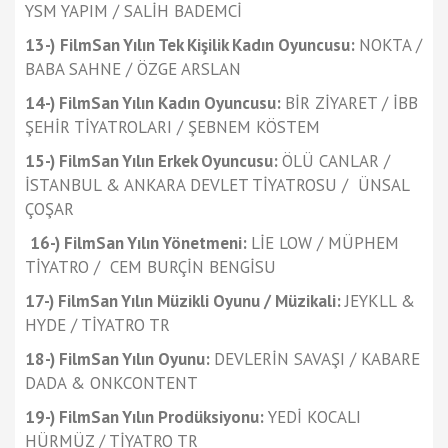
YSM YAPIM / SALİH BADEMCİ
13-)
FilmSan Yılın Tek Kişilik Kadın Oyuncusu:
NOKTA /
BABA SAHNE / ÖZGE ARSLAN
14-) FilmSan Yılın Kadın Oyuncusu:
BİR ZİYARET / İBB
ŞEHİR TİYATROLARI / ŞEBNEM KÖSTEM
15-) FilmSan Yılın Erkek Oyuncusu:
ÖLÜ CANLAR /
İSTANBUL & ANKARA DEVLET TİYATROSU / ÜNSAL
ÇOŞAR
16-) FilmSan Yılın Yönetmeni:
LİE LOW / MÜPHEM
TİYATRO / CEM BURÇİN BENGİSU
17-) FilmSan Yılın Müzikli Oyunu / Müzikali:
JEYKLL &
HYDE / TİYATRO TR
18-) FilmSan Yılın Oyunu:
DEVLERİN SAVAŞI / KABARE
DADA & ONKCONTENT
19-) FilmSan Yılın Prodüksiyonu:
YEDİ KOCALI
HÜRMÜZ / TİYATRO TR