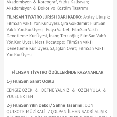
Akademisyen & Koreograf, Yıldız Kalkavan;
Akademisyen & Dekor ve Kostüm Tasarımı
FİLMSAN TİYATRO JÜRİSİ İDARİ KADRO;
Atılay Uluışık;
FilmSan Vakfı Yön.Kur.Üyesi, Çira Gökdemir; FilmSan
Vakfı Yön.Kur.Üyesi, Fulya Varbel; FilmSan Vakfı
Denetleme Kur.Üyesi, İnanç Terzioğlu; FilmSan Vakfı
Yön.Kur. Üyesi, Mert Kocatepe; FilmSan Vakfı
Denetleme Kur. Üyesi, S.Çağlan Övet; FilmSan Vakfı
Yön.Kur.Üyesi
FİLMSAN TİYATRO ÖDÜLLERİNDE KAZANANLAR
1-) FilmSan Sanat Ödülü
CENGİZ ÖZEK & DEFNE YALNIZ & ÖZEN YULA &
YÜCEL ERTEN
2-) FilmSan Yılın Dekor/ Sahne Tasarımı:
DON
QUIXOTE MÜZİKALİ / ÇOLPAN İLHAN SADRİ ALIŞIK