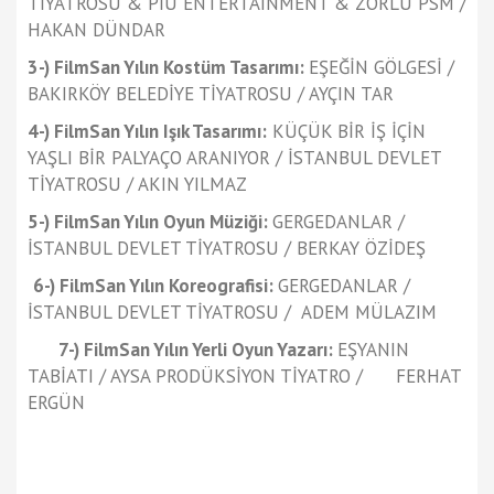
TİYATROSU & PİU ENTERTAINMENT & ZORLU PSM /
HAKAN DÜNDAR
3-) FilmSan Yılın Kostüm Tasarımı:
EŞEĞİN GÖLGESİ /
BAKIRKÖY BELEDİYE TİYATROSU / AYÇIN TAR
4-) FilmSan Yılın Işık Tasarımı:
KÜÇÜK BİR İŞ İÇİN
YAŞLI BİR PALYAÇO ARANIYOR / İSTANBUL DEVLET
TİYATROSU / AKIN YILMAZ
5-) FilmSan Yılın Oyun Müziği:
GERGEDANLAR /
İSTANBUL DEVLET TİYATROSU / BERKAY ÖZİDEŞ
6-) FilmSan Yılın Koreografisi:
GERGEDANLAR /
İSTANBUL DEVLET TİYATROSU / ADEM MÜLAZIM
7-) FilmSan Yılın Yerli Oyun Yazarı:
EŞYANIN
TABİATI / AYSA PRODÜKSİYON TİYATRO / FERHAT
ERGÜN