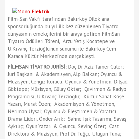
Film-San Vakfı tarafından Bakırköy Dilek ana
sponsorluğunda bu yıl ilk kez düzenlenen Tiyatro
dünyasının emekçilerini bir araya getiren FilmSan
Tiyatro Ödülleri Töreni, Arzu Yetiş Kocatepe ve
U.Kıvanç Terzioğlu’nun sunumu ile Bakırköy Cem
Karaca Kültür Merkezi’nde gerçekleşti.
FİLMSAN TİYATRO JÜRİSİ;
Doç.Dr. Aziz Tamer Güler;
Jüri Başkanı & Akademisyen, Alp Balkan; Oyuncu &
Müzisyen, Cengiz Korucu; Oyuncu & Yönetmen, Dilşad
Göktepe; Müzisyen, Gülay Oktar; Çevirmen & Radyo
Programcısı, U.Kıvanç Terzioğlu; Kültür Sanat Köşe
Yazarı, Murat Özen; Akademisyen & Yönetmen,
Neriman Uysal; Oyuncu & Eleştirmen & Yaratıcı
Drama Lideri, Önder Arık; Sahne Işık Tasarımı, Savaş
Aykılıç; Oyun Yazarı & Oyuncu, Sevinç Özer; Cast
Direktörü & Müzisyen, Prof.Dr. Tuğçe Ulugün Tuna;