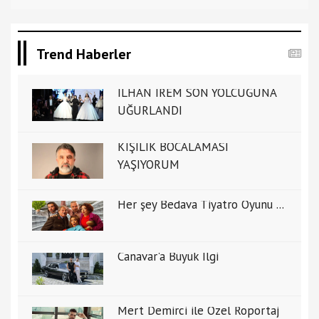
Trend Haberler
İLHAN İREM SON YOLCUĞUNA
UĞURLANDI
KİŞİLİK BOCALAMASI
YAŞIYORUM
Her şey Bedava Tiyatro Oyunu ...
Canavar'a Büyük İlgi
Mert Demirci ile Özel Ropörtaj