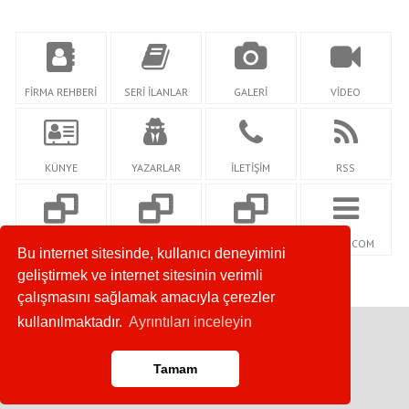
FİRMA REHBERİ
SERİ İLANLAR
GALERİ
VİDEO
KÜNYE
YAZARLAR
İLETİŞİM
RSS
SOSYALSEHRİM.C
GOZCUM.COM
SOZCUMAGAZİN.C
NETİDİ.COM
Bu internet sitesinde, kullanıcı deneyimini
OM
OM
geliştirmek ve internet sitesinin verimli
çalışmasını sağlamak amacıyla çerezler
kullanılmaktadır.
Ayrıntıları inceleyin
Copyright © 2022. Her Hakkı Saklıdır.
Tamam
Anasayfa
RSS
İletişim