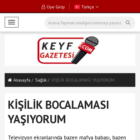
Üye Girişi
Türkçe
M
o
b
i
l
M
e
n
Anasayfa
Sağlik
KİŞİLİK BOCALAMASI YAŞIYORUM
ü
KİŞİLİK BOCALAMASI
YAŞIYORUM
Televizyon ekranlarında bazen mafya babası, bazen