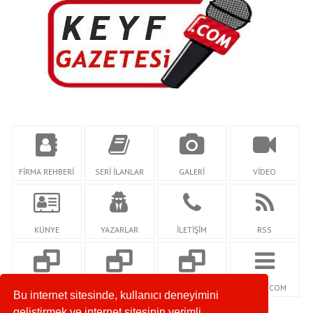
FİRMA REHBERİ
SERİ İLANLAR
GALERİ
VİDEO
KÜNYE
YAZARLAR
İLETİŞİM
RSS
SOSYALSEHRİM.C
GOZCUM.COM
SOZCUMAGAZİN.C
NETİDİ.COM
Bu internet sitesinde, kullanıcı deneyimini
OM
OM
geliştirmek ve internet sitesinin verimli