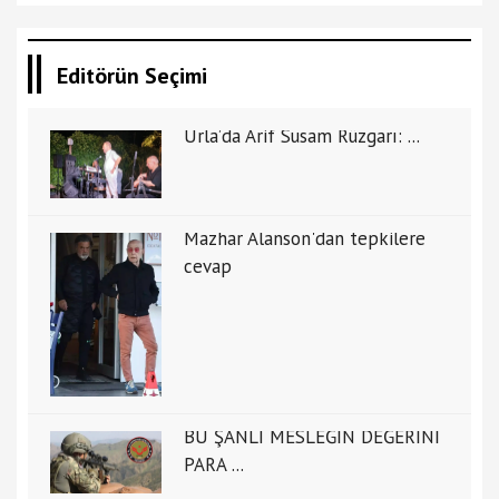
Editörün Seçimi
Urla’da Arif Susam Rüzgarı: ...
Mazhar Alanson'dan tepkilere
cevap
BU ŞANLI MESLEĞİN DEĞERİNİ
PARA ...