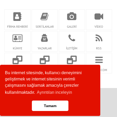
FİRMA REHBERİ
SERİ İLANLAR
GALERİ
VİDEO
KÜNYE
YAZARLAR
İLETİŞİM
RSS
SOSYALSEHRİM.C
GOZCUM.COM
SOZCUMAGAZİN.C
NETİDİ.COM
Bu internet sitesinde, kullanıcı deneyimini
OM
OM
geliştirmek ve internet sitesinin verimli
çalışmasını sağlamak amacıyla çerezler
kullanılmaktadır.
Ayrıntıları inceleyin
Copyright © 2022. Her Hakkı Saklıdır.
Tamam
Anasayfa
RSS
İletişim