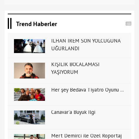
Trend Haberler
İLHAN İREM SON YOLCUĞUNA
UĞURLANDI
KİŞİLİK BOCALAMASI
YAŞIYORUM
Her şey Bedava Tiyatro Oyunu ...
Canavar'a Büyük İlgi
Mert Demirci ile Özel Ropörtaj