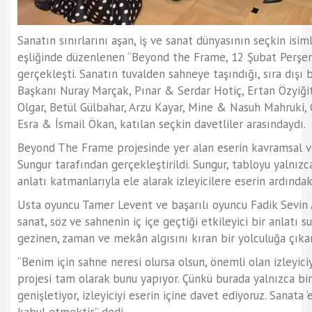
Sanatın sınırlarını aşan, iş ve sanat dünyasının seçkin isim
eşliğinde düzenlenen “Beyond the Frame, 12 Şubat Perşe
gerçekleşti. Sanatın tuvalden sahneye taşındığı, sıra d
Başkanı Nuray Marçak, Pınar & Serdar Hotiç, Ertan Özyiğit
Olgar, Betül Gülbahar, Arzu Kayar, Mine & Nasuh Mahruki
Esra & İsmail Ökan, katılan seçkin davetliler arasındaydı.
Beyond The Frame projesinde yer alan eserin kavramsal v
Sungur tarafından gerçekleştirildi. Sungur, tabloyu yalnızc
anlatı katmanlarıyla ele alarak izleyicilere eserin ardında
Usta oyuncu Tamer Levent ve başarılı oyuncu Fadik Sevin 
sanat, söz ve sahnenin iç içe geçtiği etkileyici bir anlatı s
gezinen, zaman ve mekân algısını kıran bir yolculuğa çıkar
“Benim için sahne neresi olursa olsun, önemli olan izleyic
projesi tam olarak bunu yapıyor. Çünkü burada yalnızca bi
genişletiyor, izleyiciyi eserin içine davet ediyoruz. Sanat