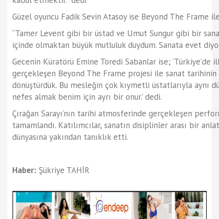
kabul etmektir.’’ dedi
Güzel oyuncu Fadik Sevin Atasoy ise Beyond The Frame ile i
“Tamer Levent gibi bir üstad ve Umut Sungur gibi bir sanat
içinde olmaktan büyük mutluluk duydum. Sanata evet diyo
Gecenin Küratörü Emine Töredi Sabanlar ise; ‘Türkiye’de i
gerçekleşen Beyond The Frame projesi ile sanat tarihinin
dönüştürdük. Bu mesleğin çok kıymetli üstatlarıyla aynı 
nefes almak benim için ayrı bir onur.’ dedi.
Çırağan Sarayı’nın tarihi atmosferinde gerçekleşen perfor
tamamlandı. Katılımcılar, sanatın disiplinler arası bir an
dünyasına yakından tanıklık etti.
Haber:
Şükriye TAHİR