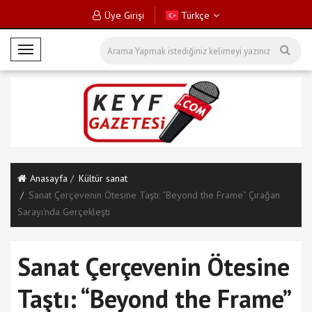
Üye Girişi
Türkçe
M
o
b
i
l
M
e
n
Anasayfa
Kültür sanat
ü
Sanat Çerçevenin Ötesine Taştı: “Beyond the Frame” Çırağan
Sarayı’nda Gerçekleşti
Sanat Çerçevenin Ötesine
Taştı: “Beyond the Frame”