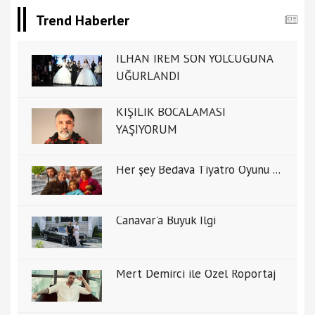
Trend Haberler
İLHAN İREM SON YOLCUĞUNA
UĞURLANDI
KİŞİLİK BOCALAMASI
YAŞIYORUM
Her şey Bedava Tiyatro Oyunu ...
Canavar'a Büyük İlgi
Mert Demirci ile Özel Ropörtaj