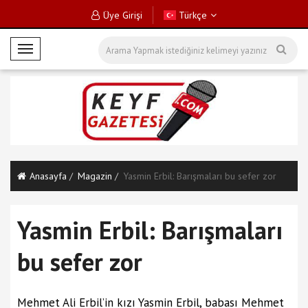
Üye Girişi
Türkçe
M
o
b
i
l
M
e
n
Anasayfa
Magazin
Yasmin Erbil: Barışmaları bu sefer zor
ü
Yasmin Erbil: Barışmaları
bu sefer zor
Mehmet Ali Erbil’in kızı Yasmin Erbil, babası Mehmet