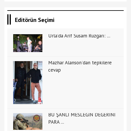
Editörün Seçimi
Urla’da Arif Susam Rüzgarı: ...
Mazhar Alanson'dan tepkilere
cevap
BU ŞANLI MESLEĞİN DEĞERİNİ
PARA ...