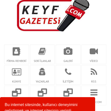
FİRMA REHBERİ
SERİ İLANLAR
GALERİ
VİDEO
KÜNYE
YAZARLAR
İLETİŞİM
RSS
SOSYALSEHRİM.C
GOZCUM.COM
SOZCUMAGAZİN.C
NETİDİ.COM
Bu internet sitesinde, kullanıcı deneyimini
OM
OM
geliştirmek ve internet sitesinin verimli